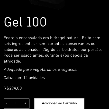
Pular
Saltar
Gel 100
para
para
o
o
final
início
da
da
Energia encapsulada em hidrogel natural. Feito com
Galeria
Galeria
seis ingredientes - sem corantes, conservantes ou
de
de
sabores adicionados. 25g de carboidratos por porção.
imagens
imagens
Pode ser usado antes, durante e/ou depois da
atividade.
Adequado para vegetarianos e veganos.
Caixa com 12 unidades
R$294,00
-
+
Adicionar ao Carrinho