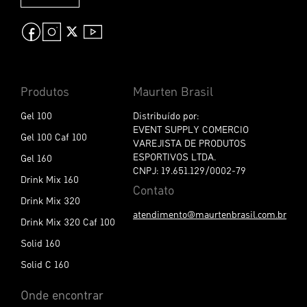
s
e
n
a
n
o
s
Produtos
Maurten Brasil
s
a
Gel 100
Distribuído por:
N
EVENT SUPPLY COMERCIO
Gel 100 Caf 100
e
VAREJISTA DE PRODUTOS
w
ESPORTIVOS LTDA.
Gel 160
s
CNPJ: 19.651.129/0002-79
l
Drink Mix 160
Contato
e
Drink Mix 320
t
atendimento@maurtenbrasil.com.br
t
Drink Mix 320 Caf 100
e
Solid 160
r
:
Solid C 160
Onde encontrar