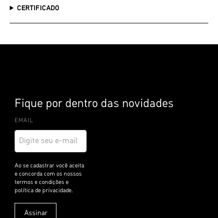
CERTIFICADO
Caixa com 12 unidades
Fique por dentro das novidades
EMAIL
I
n
s
c
r
e
v
a
-
Assinar