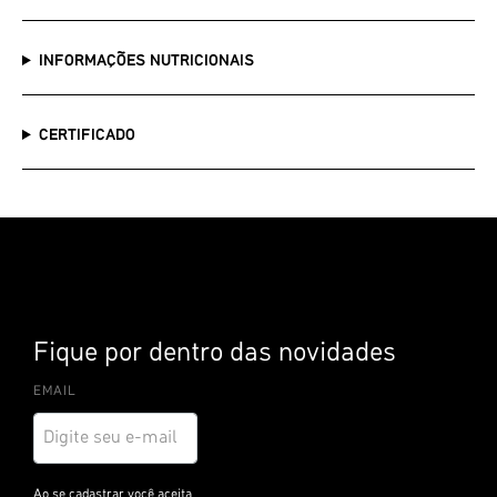
INFORMAÇÕES NUTRICIONAIS
CERTIFICADO
Caixa com 12 unidades
Fique por dentro das novidades
EMAIL
I
n
s
c