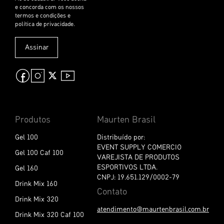
r
e
v
a
-
Assinar
s
e
n
a
n
o
s
Produtos
Maurten Brasil
s
a
Gel 100
Distribuído por:
N
EVENT SUPPLY COMERCIO
Gel 100 Caf 100
e
VAREJISTA DE PRODUTOS
w
ESPORTIVOS LTDA.
Gel 160
s
CNPJ: 19.651.129/0002-79
l
Drink Mix 160
Contato
e
Drink Mix 320
t
atendimento@maurtenbrasil.com.br
t
Drink Mix 320 Caf 100
e