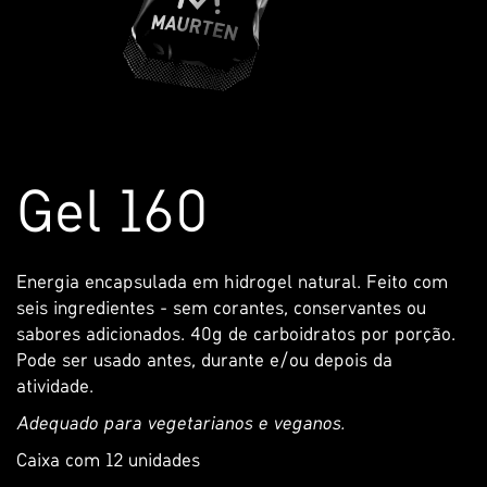
Pular
Saltar
Gel 160
para
para
o
o
final
início
da
da
Energia encapsulada em hidrogel natural. Feito com
Galeria
Galeria
seis ingredientes - sem corantes, conservantes ou
de
de
sabores adicionados. 40g de carboidratos por porção.
imagens
imagens
Pode ser usado antes, durante e/ou depois da
atividade.
Adequado para vegetarianos e veganos.
Caixa com 12 unidades