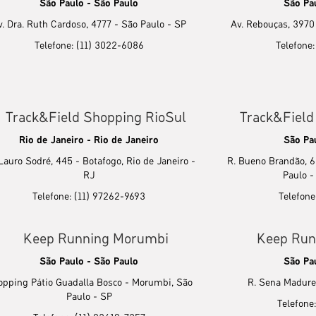
São Paulo - São Paulo
São Pa
v. Dra. Ruth Cardoso, 4777 - São Paulo - SP
Av. Rebouças, 3970 
Telefone: (11) 3022-6086
Telefone
Track&Field Shopping RioSul
Track&Field
Rio de Janeiro - Rio de Janeiro
São Pa
Lauro Sodré, 445 - Botafogo, Rio de Janeiro -
R. Bueno Brandão, 6
RJ
Paulo 
Telefone: (11) 97262-9693
Telefone
Keep Running Morumbi
Keep Run
São Paulo - São Paulo
São Pa
pping Pátio Guadalla Bosco - Morumbi, São
R. Sena Madurei
Paulo - SP
Telefone