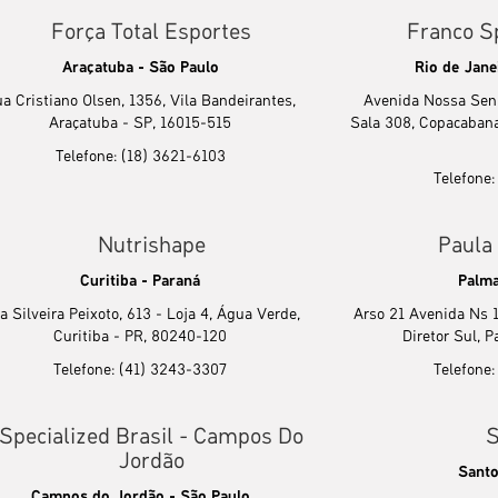
Força Total Esportes
Franco S
Araçatuba - São Paulo
Rio de Jane
a Cristiano Olsen, 1356, Vila Bandeirantes,
Avenida Nossa Sen
Araçatuba - SP, 16015-515
Sala 308, Copacabana
Telefone: (18) 3621-6103
Telefone
Nutrishape
Paula
Curitiba - Paraná
Palma
a Silveira Peixoto, 613 - Loja 4, Água Verde,
Arso 21 Avenida Ns 1,
Curitiba - PR, 80240-120
Diretor Sul, 
Telefone: (41) 3243-3307
Telefone
Specialized Brasil - Campos Do
S
Jordão
Santo
Campos do Jordão - São Paulo