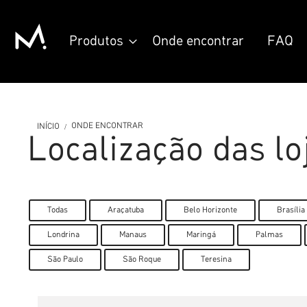
Pular
Produtos
Onde encontrar
FAQ
para
o
conteúdo
ONDE ENCONTRAR
INÍCIO
Localização das lo
Todas
Araçatuba
Belo Horizonte
Brasília
Londrina
Manaus
Maringá
Palmas
São Paulo
São Roque
Teresina