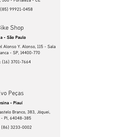
 500 - Fortaleza - CE
: (85) 99921-0458
ike Shop
a - São Paulo
 Alonso Y. Alonso, 115 - Sala
ranca - SP, 14400-770
: (16) 3701-7664
vo Peças
sina - Piauí
stelo Branco, 383, Jóquei,
 - PI, 64048-385
: (86) 3233-0002