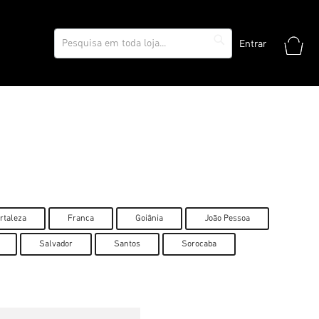
Meu
Entrar
Pesquisa
Pesquisa
rtaleza
Franca
Goiânia
João Pessoa
Salvador
Santos
Sorocaba