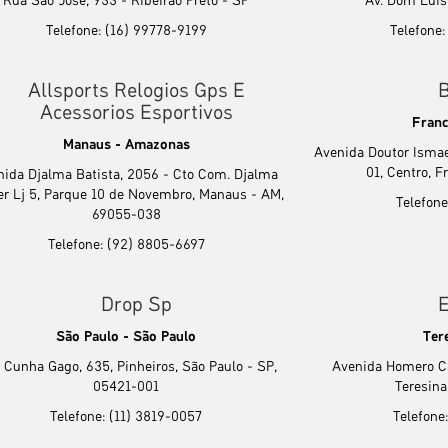
Rua São José, 933 - Ribeirão Preto - SP
Av. Dom Luís,
Telefone: (16) 99778-9199
Telefone
Allsports Relogios Gps E
B
Acessorios Esportivos
Franc
Manaus - Amazonas
Avenida Doutor Ismael
01, Centro, F
nida Djalma Batista, 2056 - Cto Com. Djalma
er Lj 5, Parque 10 de Novembro, Manaus - AM,
Telefone
69055-038
Telefone: (92) 8805-6697
Drop Sp
E
São Paulo - São Paulo
Tere
 Cunha Gago, 635, Pinheiros, São Paulo - SP,
Avenida Homero Ca
05421-001
Teresina
Telefone: (11) 3819-0057
Telefone