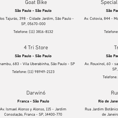
Goat Bike
Special
São Paulo - São Paulo
São Pa
dos Tajurás, 398 - Cidade Jardim, São Paulo -
Av. Cotovia, 844 - M
SP, 05670-000
Telefone: (11) 3816-8132
Telefone
4 Tri Store
T
São Paulo - São Paulo
São Pa
nhambu, 683 - Vila Uberabinha, São Paulo - SP
Av. Rouxinol, 60 - s
SP,
Telefone: (11) 98949-2123
Telefone
Darwin6
Ru
Franca - São Paulo
Rio de Jane
Av. Ismael Alonso y Alonso, 115 - Jardim
Rua Jardim Botânico
Consolação, Franca - SP, 14400-770
de Janeir