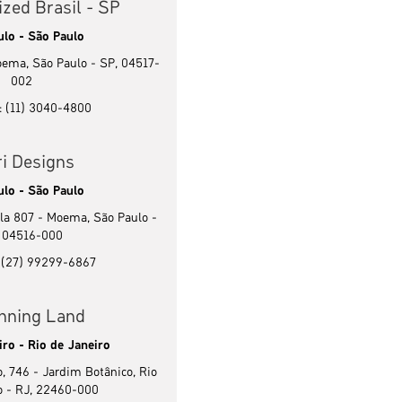
ized Brasil - SP
ulo - São Paulo
oema, São Paulo - SP, 04517-
002
: (11) 3040-4800
ri Designs
ulo - São Paulo
ala 807 - Moema, São Paulo -
 04516-000
: (27) 99299-6867
nning Land
iro - Rio de Janeiro
, 746 - Jardim Botânico, Rio
o - RJ, 22460-000