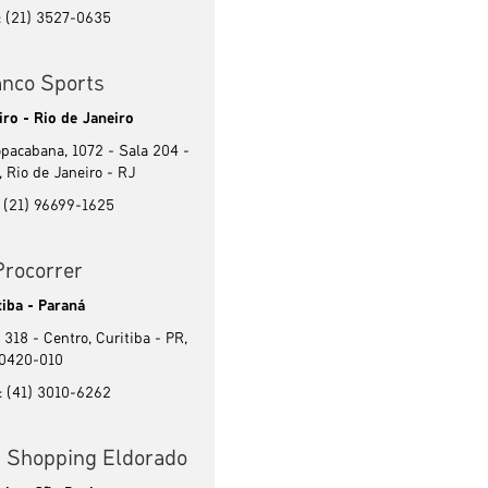
: (21) 3527-0635
anco Sports
iro - Rio de Janeiro
opacabana, 1072 - Sala 204 -
 Rio de Janeiro - RJ
: (21) 96699-1625
Procorrer
tiba - Paraná
318 - Centro, Curitiba - PR,
0420-010
: (41) 3010-6262
d Shopping Eldorado